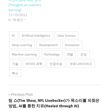
(Thoughts on machine
learning)
11/15/2022
In "트렌드"
AI
Artificial Intelligence
Data Science
Deep Learning
Development
Innovation
Machine Learning
Technology
개발
건강
기술
데이터 과학
인공지능
코로나바이러스
혁신
Post
Previous Post
팀 쇼(Tim Shaw, NFL Linebacker)가 목소리를 되찾은
navigation
방법, AI를 통한 치유(Healed through AI)