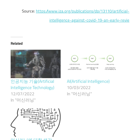
Source:
https://www.iza.org/publications/dp/13110/artificial-
intelligence-against-covid-19-an-early-revie
Related
인공지능 기술(Artificial
AI(Artificial Intelligence)
Intelligence Technology)
10/03/2022
12/07/2022
In "머신러닝"
In "머신러닝"
머신러닝에 대한 생각