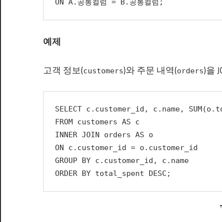
ON A.공통컬럼 = B.공통컬럼;
예제
고객 정보(
)와 주문 내역(
)을 
customers
orders
SELECT c.customer_id, c.name, SUM(o.t
FROM customers AS c
INNER JOIN orders AS o
ON c.customer_id = o.customer_id
GROUP BY c.customer_id, c.name
ORDER BY total_spent DESC;