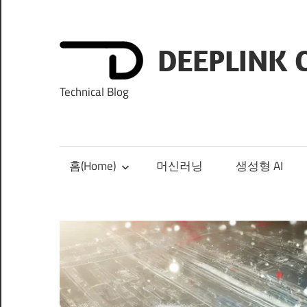
Skip
to
content
DEEPLINK 
Technical Blog
홈(Home)
머신러닝
생성형 AI