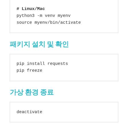
# Linux/Mac 
python3 -m venv myenv 

source myenv/bin/activate
패키지 설치 및 확인
pip install requests

pip freeze
가상 환경 종료
deactivate