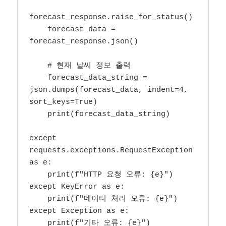
forecast_response.raise_for_status()

    forecast_data = 
forecast_response.json()

    # 현재 날씨 정보 출력

    forecast_data_string = 
json.dumps(forecast_data, indent=4, 
sort_keys=True)

    print(forecast_data_string)

except 
requests.exceptions.RequestException 
as e:

    print(f"HTTP 요청 오류: {e}")

except KeyError as e:

    print(f"데이터 처리 오류: {e}")

except Exception as e:

    print(f"기타 오류: {e}")