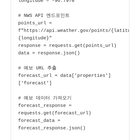
longitude = -96.7970

# NWS API 엔드포인트

points_url = 
f"https://api.weather.gov/points/{latitude}
{longitude}"

response = requests.get(points_url)

data = response.json()

# 예보 URL 추출

forecast_url = data['properties']
['forecast']

# 예보 데이터 가져오기

forecast_response = 
requests.get(forecast_url)

forecast_data = 
forecast_response.json()
