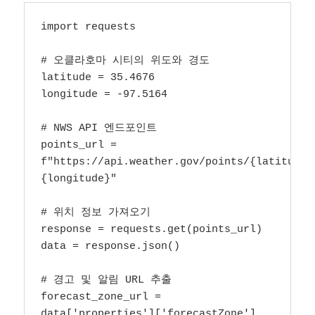
import requests

# 오클라호마 시티의 위도와 경도

latitude = 35.4676

longitude = -97.5164

# NWS API 엔드포인트

points_url = 
f"https://api.weather.gov/points/{latitude}
{longitude}"

# 위치 정보 가져오기

response = requests.get(points_url)

data = response.json()

# 경고 및 알림 URL 추출

forecast_zone_url = 
data['properties']['forecastZone']
