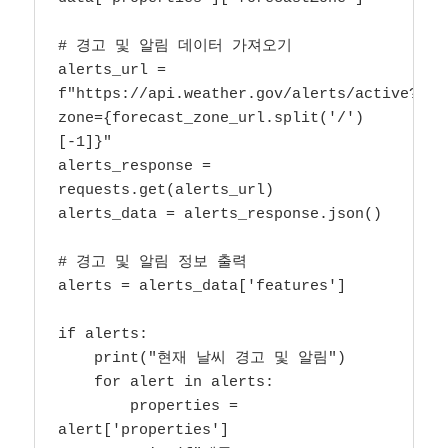
# 경고 및 알림 데이터 가져오기

alerts_url = 
f"https://api.weather.gov/alerts/active?
zone={forecast_zone_url.split('/')
[-1]}"

alerts_response = 
requests.get(alerts_url)

alerts_data = alerts_response.json()

# 경고 및 알림 정보 출력

alerts = alerts_data['features']

if alerts:

    print("현재 날씨 경고 및 알림")

    for alert in alerts:

        properties = 
alert['properties']
