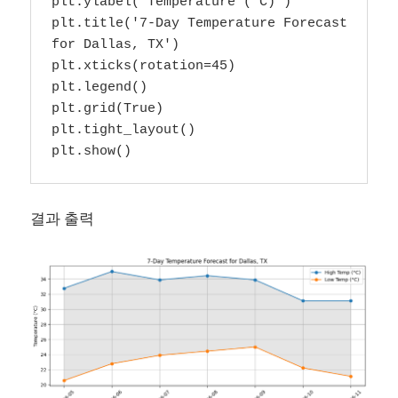
plt.ylabel('Temperature (°C)')

plt.title('7-Day Temperature Forecast 
for Dallas, TX')

plt.xticks(rotation=45)

plt.legend()

plt.grid(True)

plt.tight_layout()

plt.show()
결과 출력