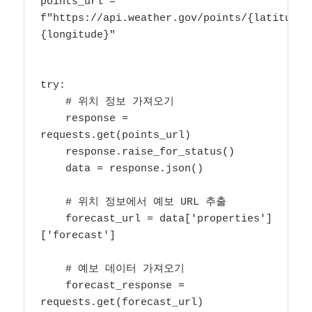
points_url = 
f"https://api.weather.gov/points/{latitude}
{longitude}"

try:

    # 위치 정보 가져오기

    response = 
requests.get(points_url)

    response.raise_for_status()

    data = response.json()

    # 위치 정보에서 예보 URL 추출

    forecast_url = data['properties']
['forecast']

    # 예보 데이터 가져오기

    forecast_response = 
requests.get(forecast_url)
