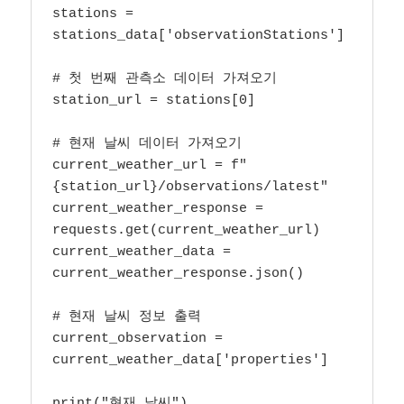
stations = 
stations_data['observationStations']

# 첫 번째 관측소 데이터 가져오기

station_url = stations[0]

# 현재 날씨 데이터 가져오기

current_weather_url = f"
{station_url}/observations/latest"

current_weather_response = 
requests.get(current_weather_url)

current_weather_data = 
current_weather_response.json()

# 현재 날씨 정보 출력

current_observation = 
current_weather_data['properties']

print("현재 날씨")
