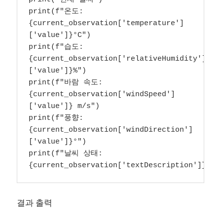
print(f"온도: 
{current_observation['temperature']
['value']}°C")

print(f"습도: 
{current_observation['relativeHumidity']
['value']}%")

print(f"바람 속도: 
{current_observation['windSpeed']
['value']} m/s")

print(f"풍향: 
{current_observation['windDirection']
['value']}°")

print(f"날씨 상태: 
{current_observation['textDescription']}")
결과 출력