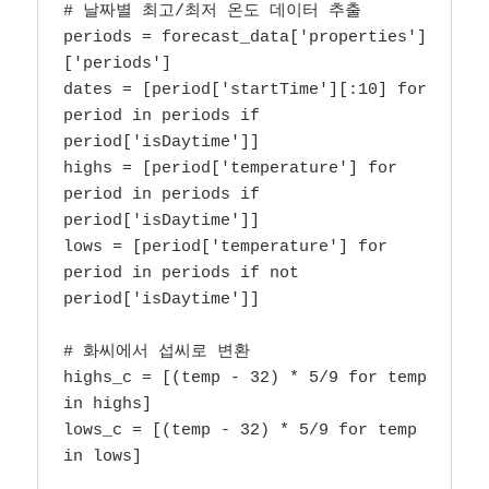
# 날짜별 최고/최저 온도 데이터 추출

periods = forecast_data['properties']
['periods']

dates = [period['startTime'][:10] for 
period in periods if 
period['isDaytime']]

highs = [period['temperature'] for 
period in periods if 
period['isDaytime']]

lows = [period['temperature'] for 
period in periods if not 
period['isDaytime']]

# 화씨에서 섭씨로 변환

highs_c = [(temp - 32) * 5/9 for temp 
in highs]

lows_c = [(temp - 32) * 5/9 for temp 
in lows]
