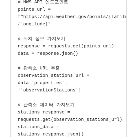
# NWS API 엔드포인트

points_url = 
f"https://api.weather.gov/points/{latitude}
{longitude}"

# 위치 정보 가져오기

response = requests.get(points_url)

data = response.json()

# 관측소 URL 추출

observation_stations_url = 
data['properties']
['observationStations']

# 관측소 데이터 가져오기

stations_response = 
requests.get(observation_stations_url)

stations_data = 
stations_response.json()
