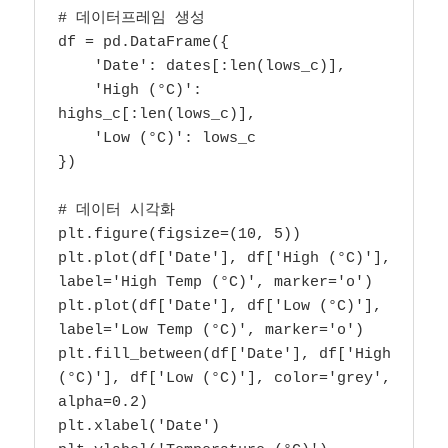
# 데이터프레임 생성

df = pd.DataFrame({

    'Date': dates[:len(lows_c)],

    'High (°C)': 
highs_c[:len(lows_c)],

    'Low (°C)': lows_c

})

# 데이터 시각화

plt.figure(figsize=(10, 5))

plt.plot(df['Date'], df['High (°C)'], 
label='High Temp (°C)', marker='o')

plt.plot(df['Date'], df['Low (°C)'], 
label='Low Temp (°C)', marker='o')

plt.fill_between(df['Date'], df['High 
(°C)'], df['Low (°C)'], color='grey', 
alpha=0.2)

plt.xlabel('Date')
