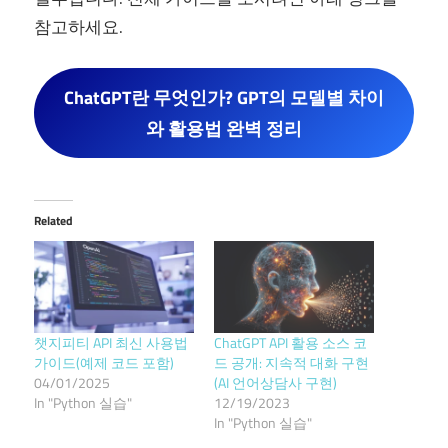
참고하세요.
ChatGPT란 무엇인가? GPT의 모델별 차이
와 활용법 완벽 정리
Related
챗지피티 API 최신 사용법
ChatGPT API 활용 소스 코
가이드(예제 코드 포함)
드 공개: 지속적 대화 구현
04/01/2025
(AI 언어상담사 구현)
In "Python 실습"
12/19/2023
In "Python 실습"