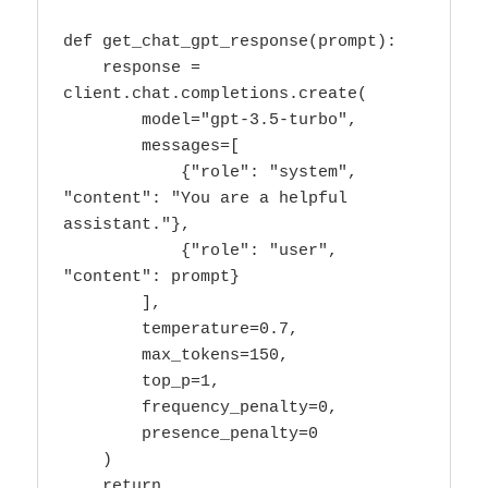
def get_chat_gpt_response(prompt):

    response = 
client.chat.completions.create(

        model="gpt-3.5-turbo",

        messages=[

            {"role": "system", 
"content": "You are a helpful 
assistant."},

            {"role": "user", 
"content": prompt}

        ],

        temperature=0.7,

        max_tokens=150,

        top_p=1,

        frequency_penalty=0,

        presence_penalty=0

    )

    return 