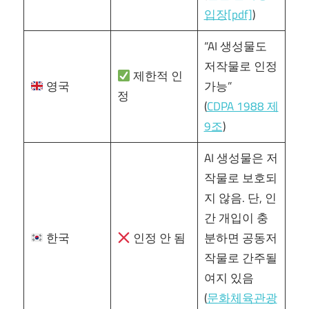
입장[pdf]
)
“AI 생성물도
저작물로 인정
제한적 인
영국
가능”
정
(
CDPA 1988 제
9조
)
AI 생성물은 저
작물로 보호되
지 않음. 단, 인
간 개입이 충
한국
인정 안 됨
분하면 공동저
작물로 간주될
여지 있음
(
문화체육관광