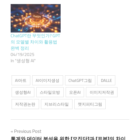
ChatGPT란 무엇인가? GPT
의 모델별 차이와 활용법
완벽 정리
04/19/2025
In "생성형 AI"
AI아트
AI이미지생성
ChatGPT그림
DALLE
생성형AI
스타일모방
오픈AI
이미지저작권
저작권논란
지브리스타일
챗지피티그림
Post
Previous Post
통계와 데이터 분석을 위한 [모집단]과 [표본]의 차이