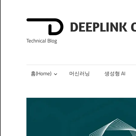
Skip
to
content
DEEPLINK 
Technical Blog
홈(Home)
머신러닝
생성형 AI