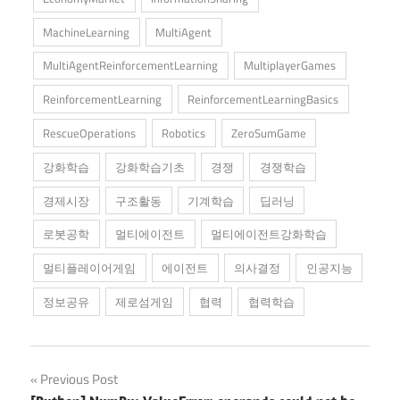
MachineLearning
MultiAgent
MultiAgentReinforcementLearning
MultiplayerGames
ReinforcementLearning
ReinforcementLearningBasics
RescueOperations
Robotics
ZeroSumGame
강화학습
강화학습기초
경쟁
경쟁학습
경제시장
구조활동
기계학습
딥러닝
로봇공학
멀티에이전트
멀티에이전트강화학습
멀티플레이어게임
에이전트
의사결정
인공지능
정보공유
제로섬게임
협력
협력학습
Post
Previous Post