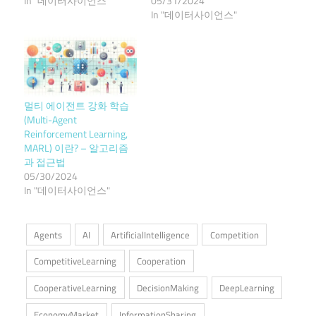
In "데이터사이언스"
05/31/2024
In "데이터사이언스"
멀티 에이전트 강화 학습
(Multi-Agent
Reinforcement Learning,
MARL) 이란? – 알고리즘
과 접근법
05/30/2024
In "데이터사이언스"
Agents
AI
ArtificialIntelligence
Competition
CompetitiveLearning
Cooperation
CooperativeLearning
DecisionMaking
DeepLearning
EconomyMarket
InformationSharing