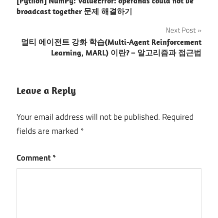
[Python] NumPy: ValueError: operands could not be
navigation
broadcast together 문제 해결하기
Next Post
멀티 에이전트 강화 학습(Multi-Agent Reinforcement
Learning, MARL) 이란? – 알고리즘과 접근법
Leave a Reply
Your email address will not be published.
Required
fields are marked
*
Comment
*