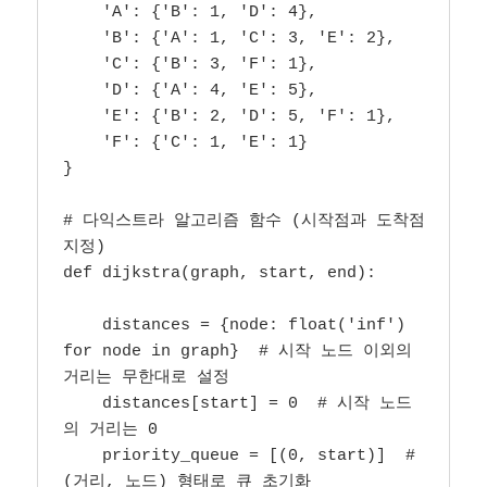
    'A': {'B': 1, 'D': 4},

    'B': {'A': 1, 'C': 3, 'E': 2},

    'C': {'B': 3, 'F': 1},

    'D': {'A': 4, 'E': 5},

    'E': {'B': 2, 'D': 5, 'F': 1},

    'F': {'C': 1, 'E': 1}

}

# 다익스트라 알고리즘 함수 (시작점과 도착점 
지정)

def dijkstra(graph, start, end):

    distances = {node: float('inf') 
for node in graph}  # 시작 노드 이외의 
거리는 무한대로 설정

    distances[start] = 0  # 시작 노드
의 거리는 0

    priority_queue = [(0, start)]  # 
(거리, 노드) 형태로 큐 초기화
