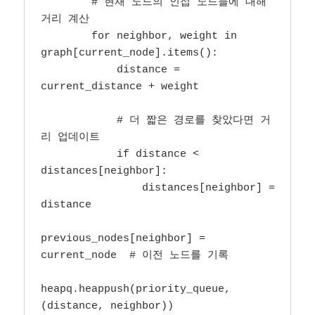
        # 현재 노드의 인접 노드들에 대해 
거리 계산

        for neighbor, weight in 
graph[current_node].items():

            distance = 
current_distance + weight

            # 더 짧은 경로를 찾았다면 거
리 업데이트

            if distance < 
distances[neighbor]:

                distances[neighbor] = 
distance

previous_nodes[neighbor] = 
current_node  # 이전 노드를 기록

heapq.heappush(priority_queue, 
(distance, neighbor))
