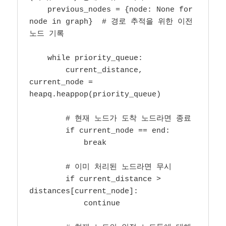
    previous_nodes = {node: None for 
node in graph}  # 경로 추적을 위한 이전 
노드 기록

    while priority_queue:

        current_distance, 
current_node = 
heapq.heappop(priority_queue)

        # 현재 노드가 도착 노드라면 종료

        if current_node == end:

            break

        # 이미 처리된 노드라면 무시

        if current_distance > 
distances[current_node]:

            continue
