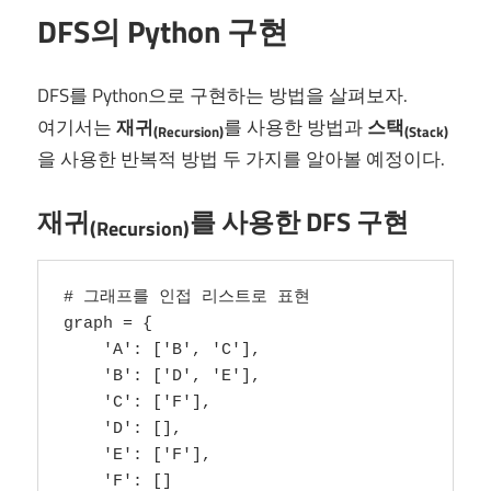
DFS의 Python 구현
DFS를 Python으로 구현하는 방법을 살펴보자.
여기서는
재귀
를 사용한 방법과
스택
(Recursion)
(Stack)
을 사용한 반복적 방법 두 가지를 알아볼 예정이다.
재귀
를 사용한 DFS 구현
(Recursion)
# 그래프를 인접 리스트로 표현

graph = {

    'A': ['B', 'C'],

    'B': ['D', 'E'],

    'C': ['F'],

    'D': [],

    'E': ['F'],

    'F': []
