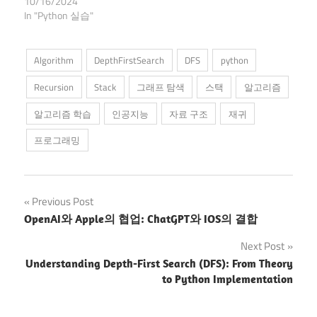
10/16/2024
In "Python 실습"
Algorithm
DepthFirstSearch
DFS
python
Recursion
Stack
그래프 탐색
스택
알고리즘
알고리즘 학습
인공지능
자료 구조
재귀
프로그래밍
Post
Previous Post
OpenAI와 Apple의 협업: ChatGPT와 IOS의 결합
navigation
Next Post
Understanding Depth-First Search (DFS): From Theory
to Python Implementation