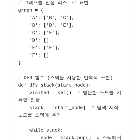
# 그래프를 인접 리스트로 표현

graph = {

    'A': ['B', 'C'],

    'B': ['D', 'E'],

    'C': ['F'],

    'D': [],

    'E': ['F'],

    'F': []

}

# DFS 함수 (스택을 사용한 반복적 구현)

def dfs_stack(start_node):

    visited = set()  # 방문한 노드를 기
록할 집합

    stack = [start_node]  # 탐색 시작 
노드를 스택에 추가

    while stack:

        node = stack.pop()  # 스택에서 