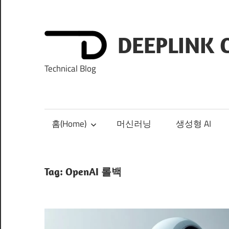
Skip
to
content
DEEPLINK 
Technical Blog
홈(Home)
머신러닝
생성형 AI
Tag:
OpenAI 롤백