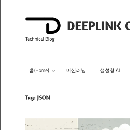
Skip
to
content
DEEPLINK 
Technical Blog
홈(Home)
머신러닝
생성형 AI
Tag:
JSON