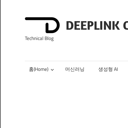
Skip
to
content
DEEPLINK 
Technical Blog
홈(Home)
머신러닝
생성형 AI