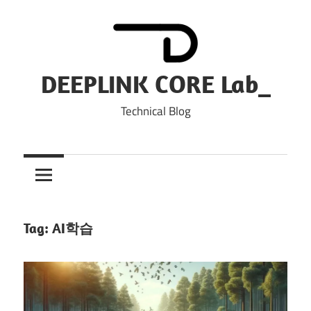
Skip
to
content
DEEPLINK CORE Lab_
Technical Blog
Tag:
AI학습