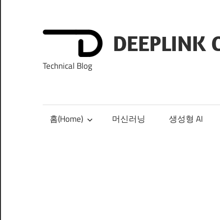
Skip
to
content
DEEPLINK 
Technical Blog
홈(Home)
머신러닝
생성형 AI