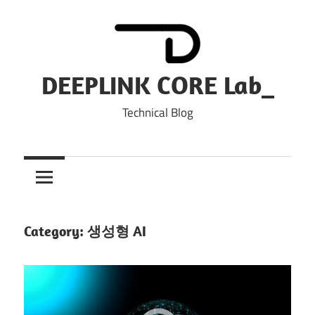
Skip
to
content
DEEPLINK CORE Lab_
Technical Blog
Category:
생성형 AI